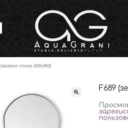
(зеркало. полка. 600х450)
F689 (з
Просмот
зареги
пользо