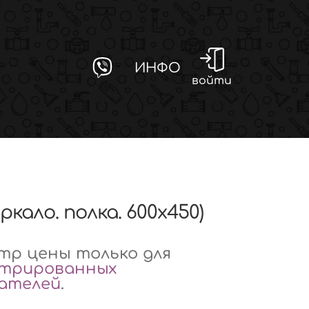
ИНФО
войти
еркало. полка. 600х450)
р цены только для
стрированных
вателей
.