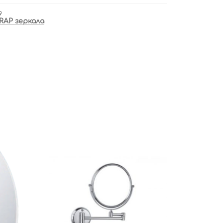
9
RAP зеркала