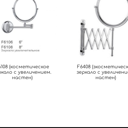
6108 (косметическое
F6408 (зкосметичес
ркало с увеличением.
зеркало с увеличени
настен)
настен)