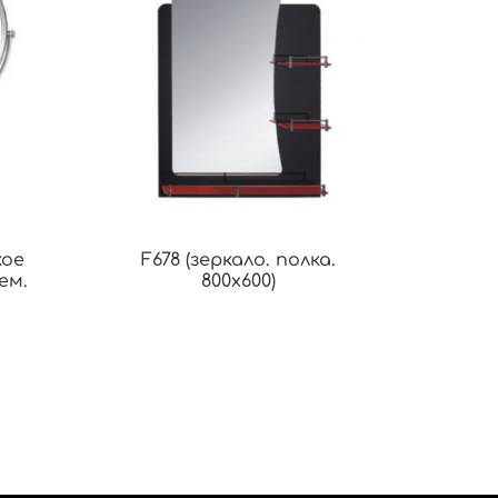
кое
F678 (зеркало. полка.
ем.
800х600)