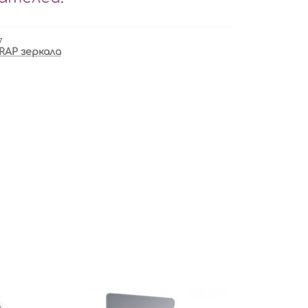
7
RAP зеркала