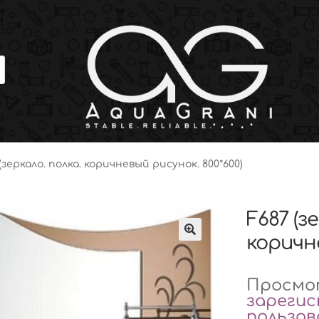
(зеркало. полка. коричневый рисунок. 800*600)
F687 (з
коричне
Просмот
зареги
пользо