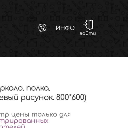
ИНФО
войти
еркало. полка.
вый рисунок. 800*600)
р цены только для
стрированных
вателей
.