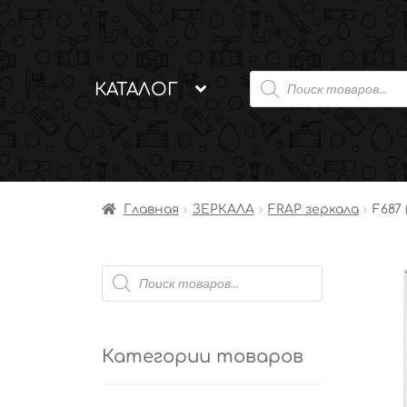
Перейти
Перейти
к
к
навигации
содержимому
Поиск
КАТАЛОГ
товаров
Главная
ЗЕРКАЛА
FRAP зеркала
F687 
Поиск
товаров
Категории товаров