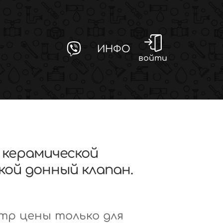
ИНФО
войти
c керамической
кой донный клапан.
р цены только для