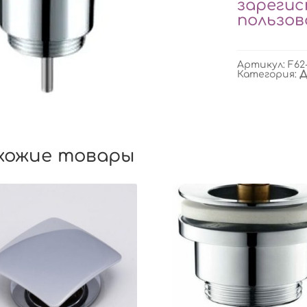
зареги
пользо
Артикул:
F62
Категория:
Д
хожие товары