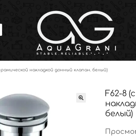
 керамической накладкой донный клапан. белый)
F62-8 (
наклад
белый)
Просмот