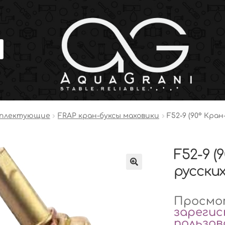
мплектующие
FRAP кран-буксы маховики
F52-9 (90° Кра
F52-9 (
русски
Просмот
зареги
пользо