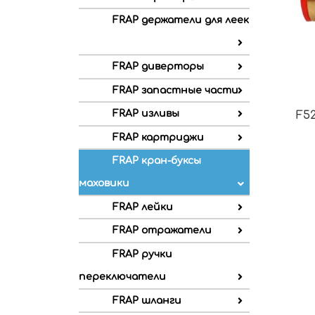
FRAP держатели для леек
FRAP диверторы
FRAP запастные части
FRAP изливы
F52
FRAP картриджи
FRAP кран-буксы
маховики
FRAP лейки
FRAP отражатели
FRAP ручки
переключатели
FRAP шланги