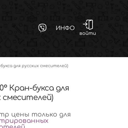
ИНФО
войти
н-букса для русских смесителей)
90° Кран-букса для
х смесителей)
р цены только для
стрированных
вателей
.