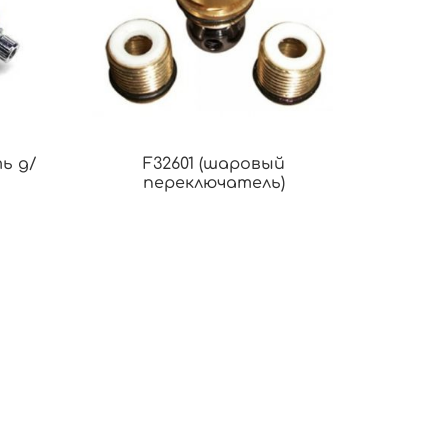
ь д/
F32601 (шаровый
переключатель)