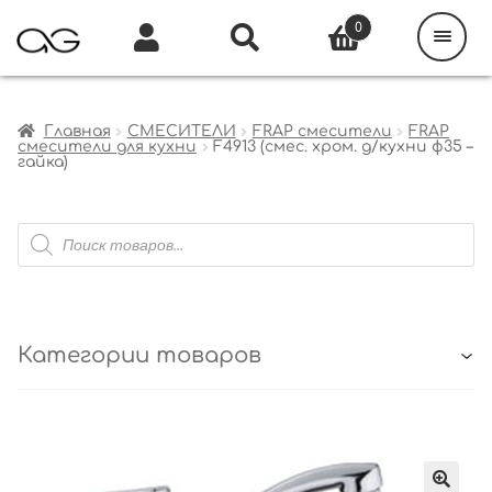
Поиск
товаров
0
Каталог
Инфо
Кабинет
Главная
СМЕСИТЕЛИ
FRAP смесители
FRAP
смесители для кухни
F4913 (смес. хром. д/кухни ф35 –
гайка)
Поиск
товаров
Категории товаров