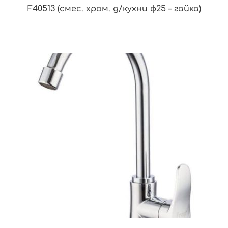
F40513 (смес. хром. д/кухни ф25 – гайка)