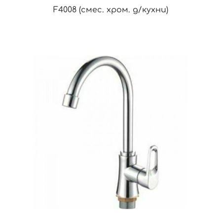
F4008 (смес. хром. д/кухни)