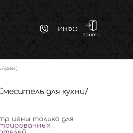
ИНФО
войти
и/хром )
(Смеситель для кухни/
р цены только для
стрированных
вателей
.