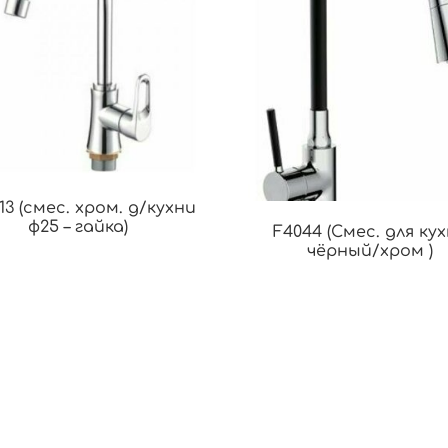
13 (смес. хром. д/кухни
ф25 – гайка)
F4044 (Смес. для ку
чёрный/хром )