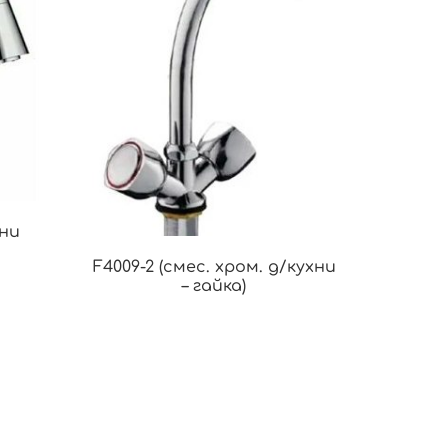
хни
F4009-2 (смес. хром. д/кухни
– гайка)