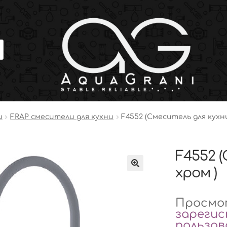
и
FRAP смесители для кухни
F4552 (Смеситель для кухн
F4552 
хром )
Просмот
зареги
пользо