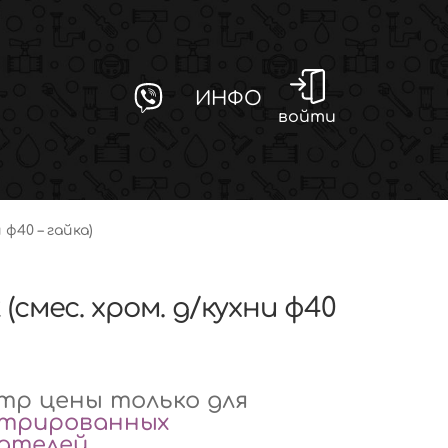
ИНФО
войти
 ф40 – гайка)
 (смес. хром. д/кухни ф40
р цены только для
стрированных
вателей
.