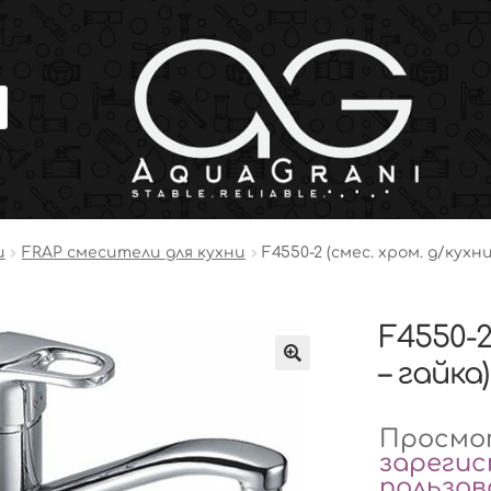
и
FRAP смесители для кухни
F4550-2 (смес. хром. д/кухни
F4550-2
– гайка)
Просмот
зареги
пользо