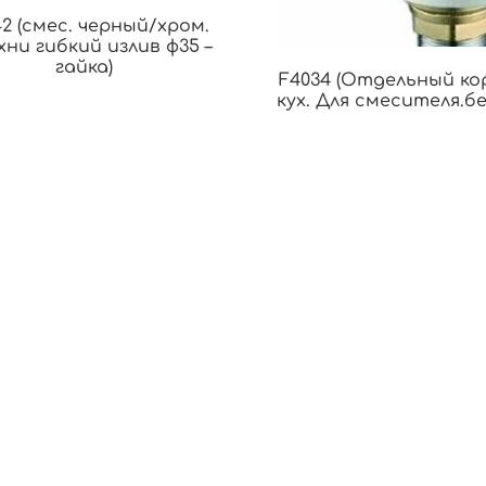
2 (смес. черный/хром.
хни гибкий излив ф35 –
гайка)
F4034 (Отдельный ко
кух. Для смесителя.б