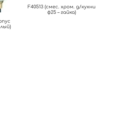
F40513 (смес. хром. д/кухни
ф25 – гайка)
рпус
елый)