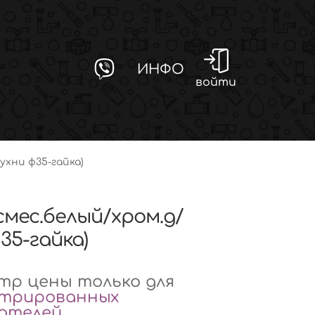
ИНФО
войти
ухни ф35-гайка)
смес.белый/хром.д/
35-гайка)
р цены только для
стрированных
вателей
.