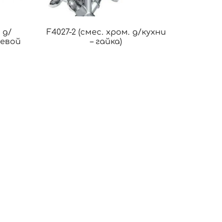
 д/
F4027-2 (смес. хром. д/кухни
ьевой
– гайка)