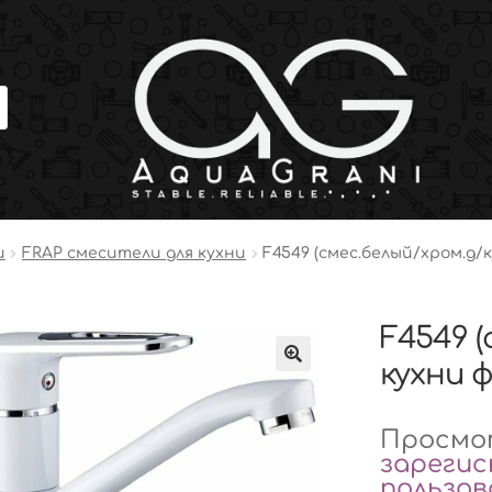
и
FRAP смесители для кухни
F4549 (смес.белый/хром.д/к
F4549 (
кухни ф
Просмот
зареги
пользо