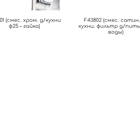
01 (смес. хром. д/кухни
F43802 (смес. сатин.
ф25 – гайка)
кухни. фильтр д/пит
воды)