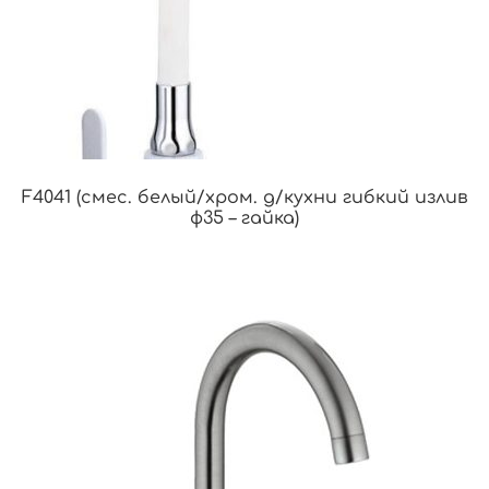
F4041 (смес. белый/хром. д/кухни гибкий излив
ф35 – гайка)