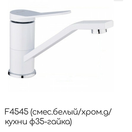
F4545 (смес.белый/хром.д/
кухни ф35-гайка)