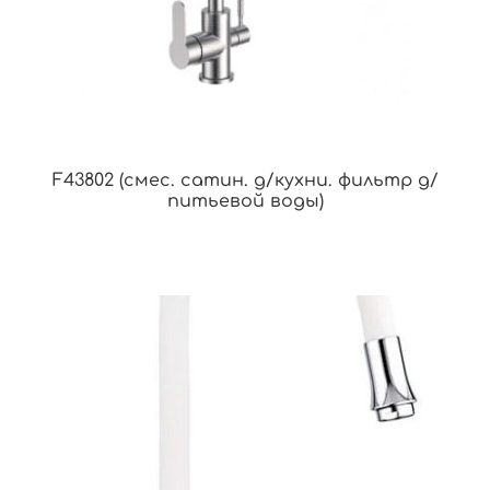
F43802 (смес. сатин. д/кухни. фильтр д/
питьевой воды)