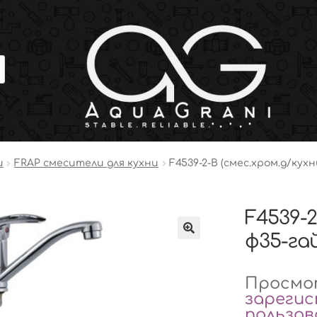
и
FRAP смесители для кухни
F4539-2-B (смес.хром.д/кухн
F4539-2
ф35-гай
Просмот
зареги
пользо