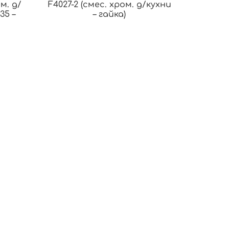
м. д/
F4027-2 (смес. хром. д/кухни
35 –
– гайка)