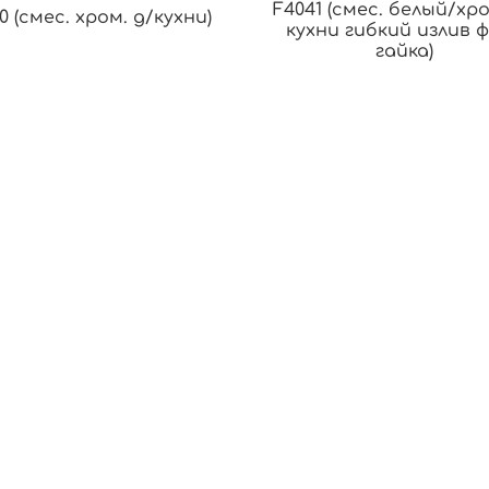
F4041 (смес. белый/хро
0 (смес. хром. д/кухни)
кухни гибкий излив ф
гайка)