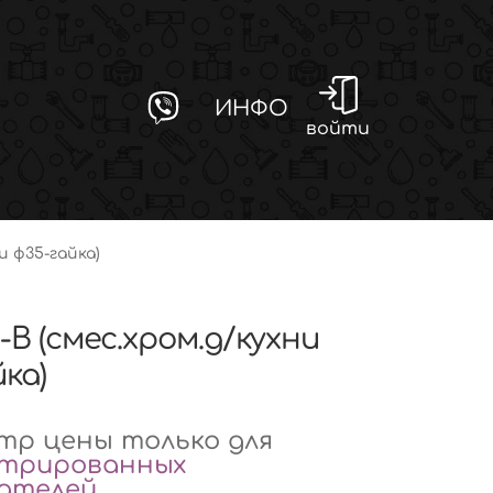
ИНФО
войти
и ф35-гайка)
-B (смес.хром.д/кухни
ка)
р цены только для
стрированных
вателей
.