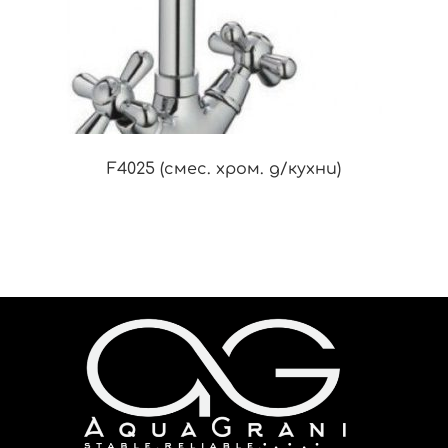
F4025 (смес. хром. д/кухни)