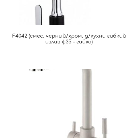
F4042 (смес. черный/хром. д/кухни гибкий
излив ф35 – гайка)