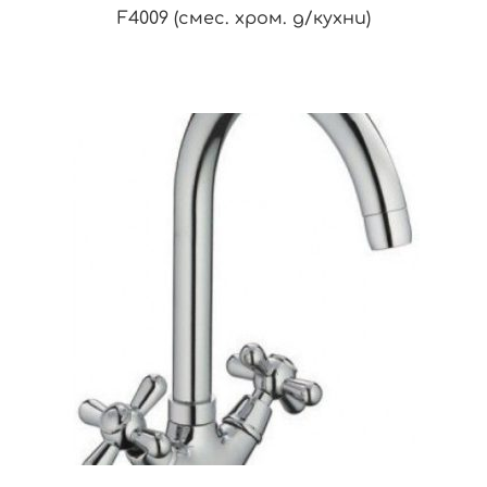
F4009 (смес. хром. д/кухни)