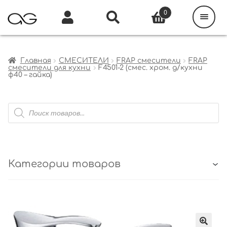
Поиск
товаров
0
Каталог
Инфо
Кабинет
Главная
СМЕСИТЕЛИ
FRAP смесители
FRAP
смесители для кухни
F4501-2 (смес. хром. д/кухни
ф40 – гайка)
Поиск
товаров
Категории товаров