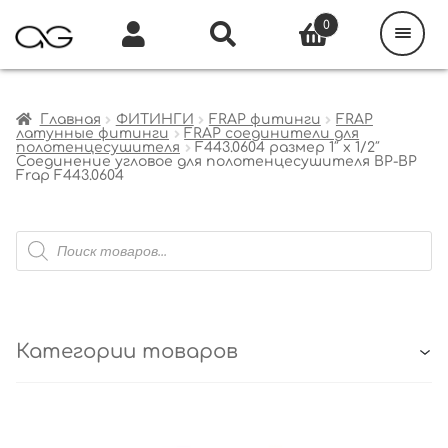
Поиск
товаров
0
Каталог
Инфо
Кабинет
Главная
ФИТИНГИ
FRAP фитинги
FRAP
латунные фитинги
FRAP соединители для
полотенцесушителя
F443.0604 размер 1″ x 1/2″
Соединение угловое для полотенцесушителя ВР-ВР
Frap F443.0604
Поиск
товаров
Категории товаров