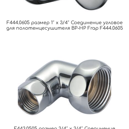
F444.0605 размер 1″ x 3/4″ Соединение угловое
для полотенцесушителя ВР-НР Frap F444.0605
F443.0505 размер 3/4″ x 3/4″ Соединение