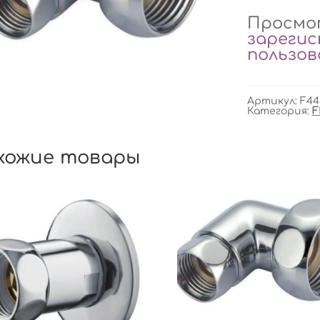
Просмот
зареги
пользо
Артикул:
F44
Категория:
F
хожие товары