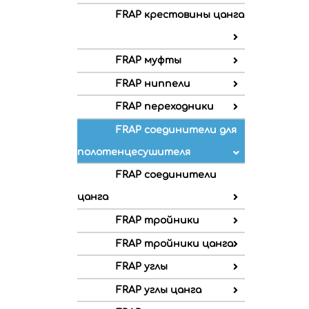
FRAP крестовины цанга
FRAP муфты
FRAP ниппели
FRAP переходники
FRAP соединители для
полотенцесушителя
FRAP соединители
цанга
FRAP тройники
FRAP тройники цанга
FRAP углы
FRAP углы цанга