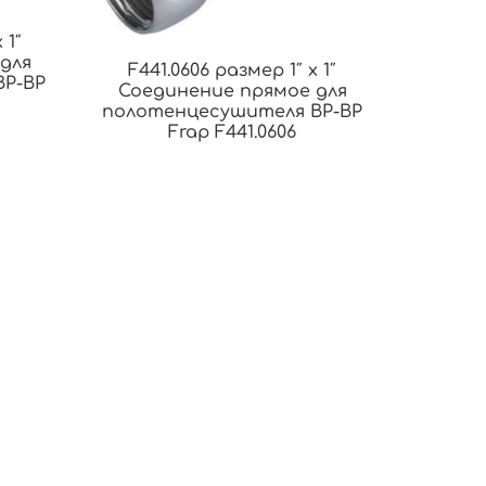
 1″
для
F441.0606 размер 1″ x 1″
ВР-ВР
Соединение прямое для
полотенцесушителя ВР-ВР
Frap F441.0606