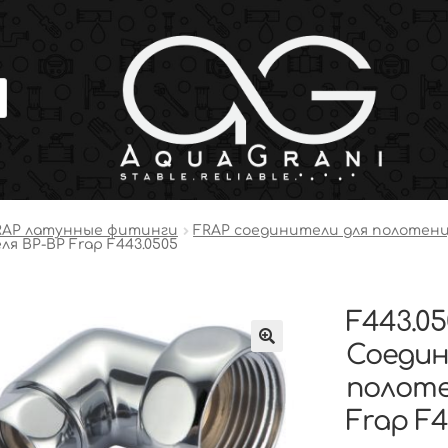
RAP латунные фитинги
FRAP соединители для полотен
я ВР-ВР Frap F443.0505
F443.05
Соедин
полоте
Frap F4