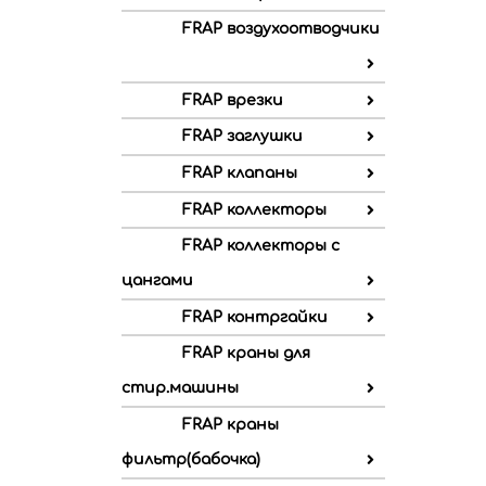
FRAP воздухоотводчики
FRAP врезки
FRAP заглушки
FRAP клапаны
FRAP коллекторы
FRAP коллекторы с
цангами
FRAP контргайки
FRAP краны для
стир.машины
FRAP краны
фильтр(бабочка)