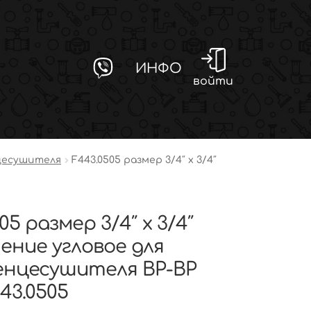
ИНФО
войти
цесушителя
F443.0505 размер 3/4″ x 3/4″
05 размер 3/4″ x 3/4″
ение угловое для
нцесушителя ВР-ВР
43.0505