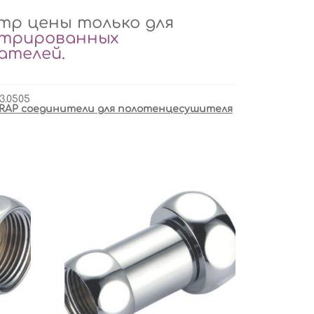
р цены только для
стрированных
вателей
.
3.0505
RAP соединители для полотенцесушителя