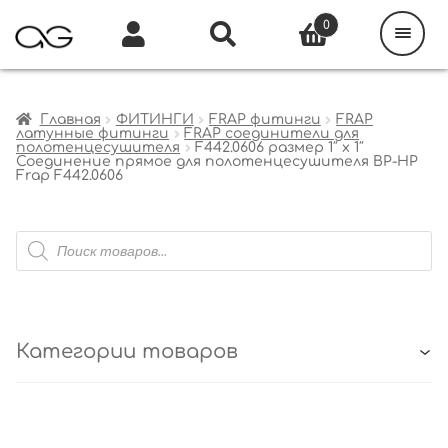
Поиск
товаров
0
Каталог
Инфо
Кабинет
Главная
ФИТИНГИ
FRAP фитинги
FRAP
латунные фитинги
FRAP соединители для
полотенцесушителя
F442.0606 размер 1″ x 1″
Соединение прямое для полотенцесушителя ВР-НР
Frap F442.0606
Поиск
товаров
Категории товаров