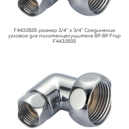
F443.0505 размер 3/4″ x 3/4″ Соединение
угловое для полотенцесушителя ВР-ВР Frap
F443.0505