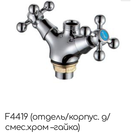
F4419 (отдель/корпус. д/
смес.хром –гайка)