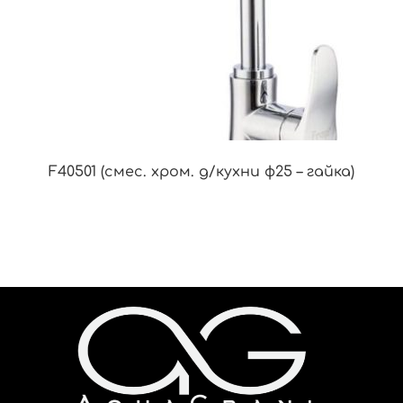
F40501 (смес. хром. д/кухни ф25 – гайка)