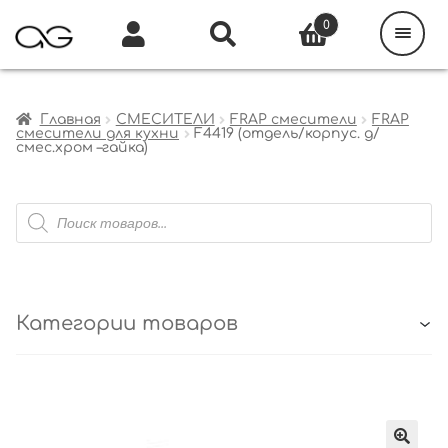
Поиск
товаров
0
Каталог
Инфо
Кабинет
Главная
СМЕСИТЕЛИ
FRAP смесители
FRAP
смесители для кухни
F4419 (отдель/корпус. д/
смес.хром –гайка)
Поиск
товаров
Категории товаров