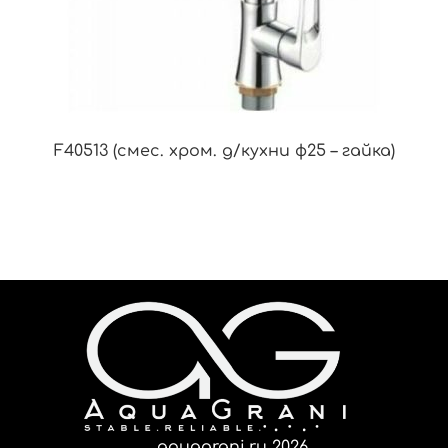
F40513 (смес. хром. д/кухни ф25 – гайка)
aquagrani.ru 2026