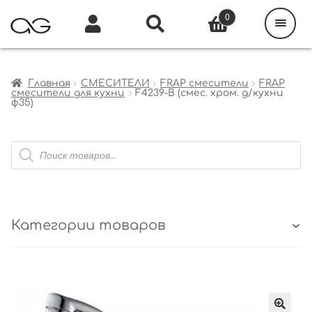
Поиск
товаров
0
Каталог
Инфо
Кабинет
Главная
СМЕСИТЕЛИ
FRAP смесители
FRAP
смесители для кухни
F4239-B (смес. хром. д/кухни
ф35)
Поиск
товаров
Категории товаров