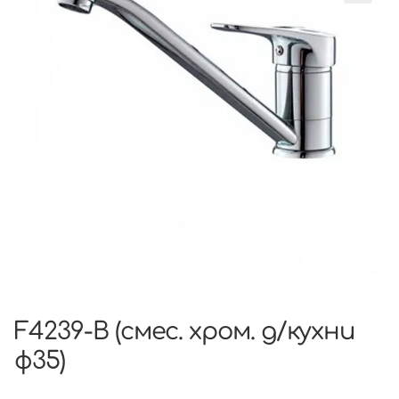
F4239-B (смес. хром. д/кухни
ф35)