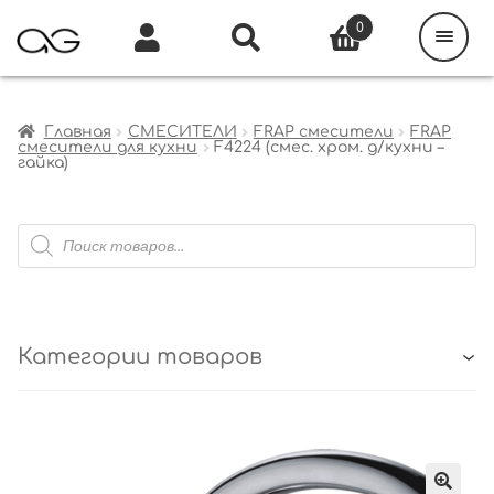
Поиск
товаров
0
Каталог
Инфо
Кабинет
Главная
СМЕСИТЕЛИ
FRAP смесители
FRAP
смесители для кухни
F4224 (смес. хром. д/кухни –
гайка)
Поиск
товаров
Категории товаров