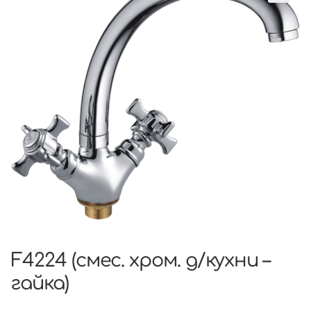
F4224 (смес. хром. д/кухни –
гайка)