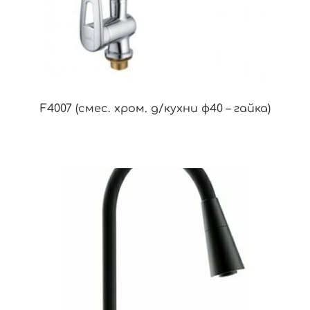
F4007 (смес. хром. д/кухни ф40 – гайка)