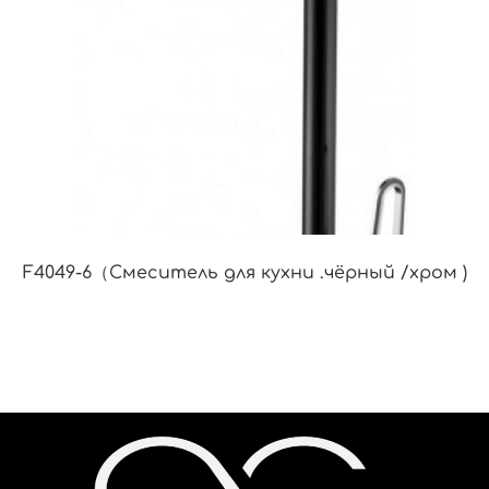
F4049-6（Смеситель для кухни .чёрный /хром )