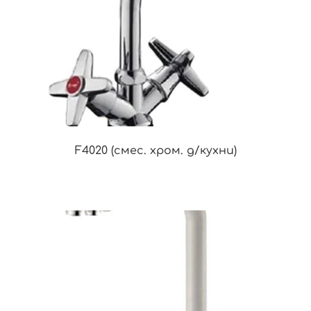
F4020 (смес. хром. д/кухни)