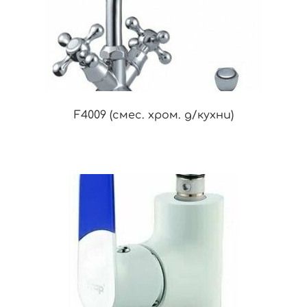
F4009 (смес. хром. д/кухни)