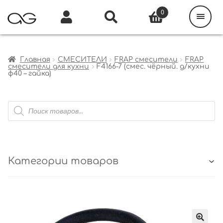
Поиск
товаров
0
Каталог
Инфо
Кабинет
Главная
СМЕСИТЕЛИ
FRAP смесители
FRAP
смесители для кухни
F4166-7 (смес. чёрный. д/кухни
ф40 – гайка)
Поиск
товаров
Категории товаров