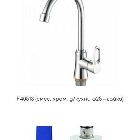
F40513 (смес. хром. д/кухни ф25 – гайка)