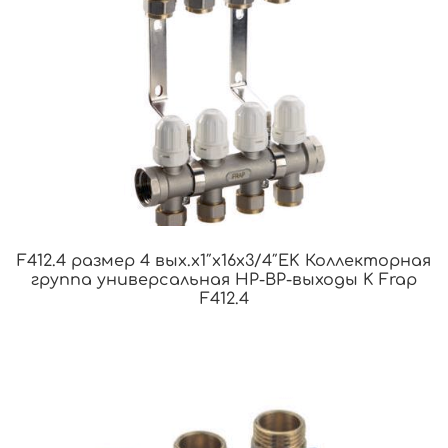
F412.4 размер 4 вых.x1″x16x3/4″EK Коллекторная
группа универсальная НР-ВР-выходы K Frap
F412.4