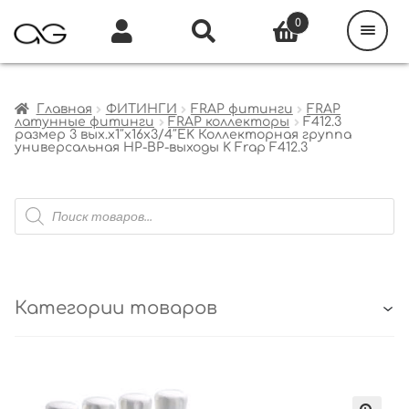
Поиск
товаров
0
Каталог
Инфо
Кабинет
Главная
ФИТИНГИ
FRAP фитинги
FRAP
латунные фитинги
FRAP коллекторы
F412.3
размер 3 вых.x1″x16x3/4″EK Коллекторная группа
универсальная НР-ВР-выходы K Frap F412.3
Поиск
товаров
Категории товаров