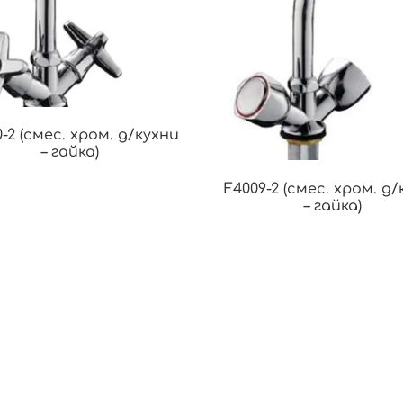
-2 (смес. хром. д/кухни
– гайка)
F4009-2 (смес. хром. д
– гайка)