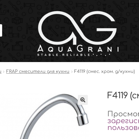
и
FRAP смесители для кухни
F4119 (смес. хром. д/кухни)
F4119 (
Просмот
зареги
пользо