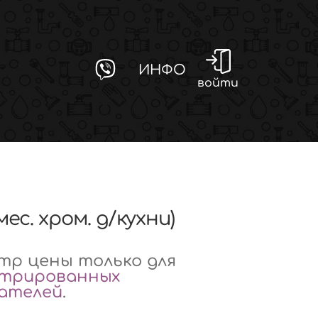
ИНФО
войти
смес. хром. д/кухни)
р цены только для
стрированных
вателей
.