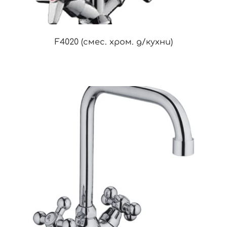
F4020 (смес. хром. д/кухни)