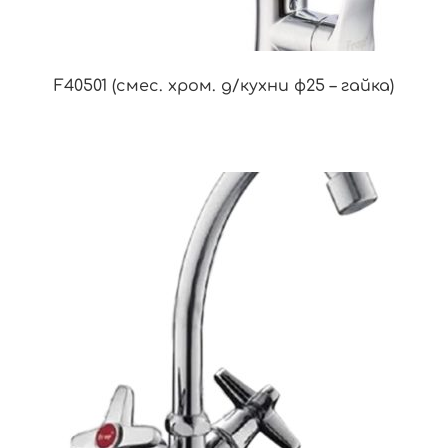
F40501 (смес. хром. д/кухни ф25 – гайка)