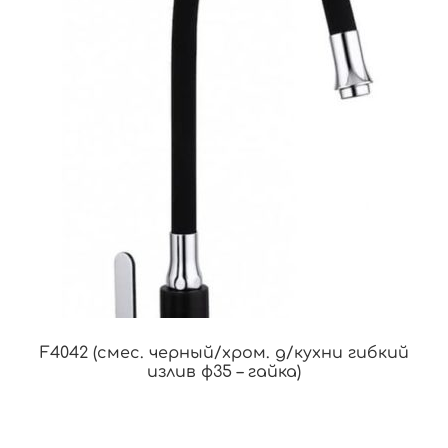
F4042 (смес. черный/хром. д/кухни гибкий
излив ф35 – гайка)