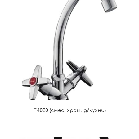
F4020 (смес. хром. д/кухни)