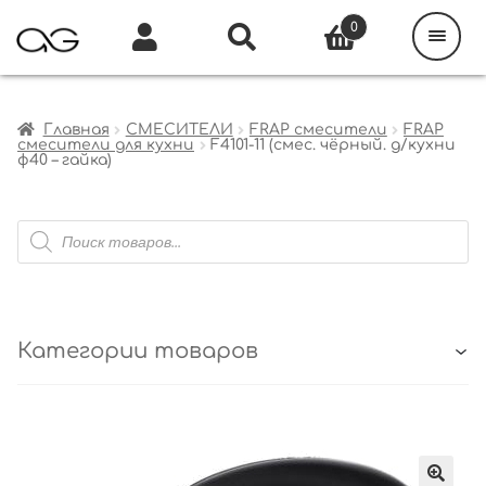
Поиск
товаров
0
Каталог
Инфо
Кабинет
Главная
СМЕСИТЕЛИ
FRAP смесители
FRAP
смесители для кухни
F4101-11 (смес. чёрный. д/кухни
ф40 – гайка)
Поиск
товаров
Категории товаров