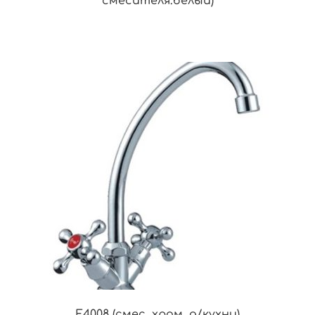
смесителя.белый)
F4008 (смес. хром. д/кухни)