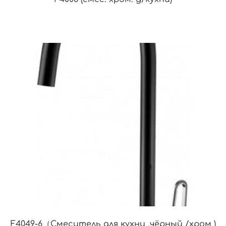
F4049-6（Смеситель для кухни .чёрный /хром )