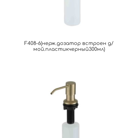
F408-6(нерж.дозатор встроен д/
мой.пластикчерный300мл)