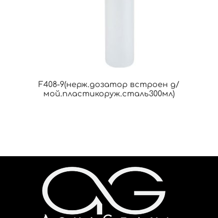
F408-9(нерж.дозатор встроен д/
мой.пластикоруж.сталь300мл)