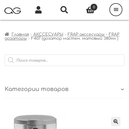
Поиск
товаров
0
Каталог
Инфо
Кабинет
Главная
АКССЕСУАРЫ
FRAP акссесуары
FRAP
дозаторы
F407 (дозатор настен. матовый 380мл )
Поиск
товаров
Категории товаров