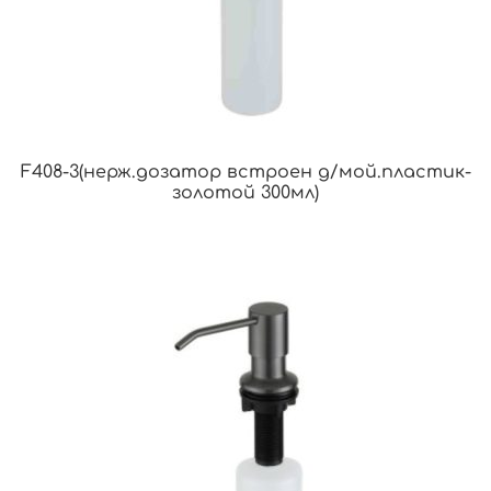
F408-3(нерж.дозатор встроен д/мой.пластик-
золотой 300мл)