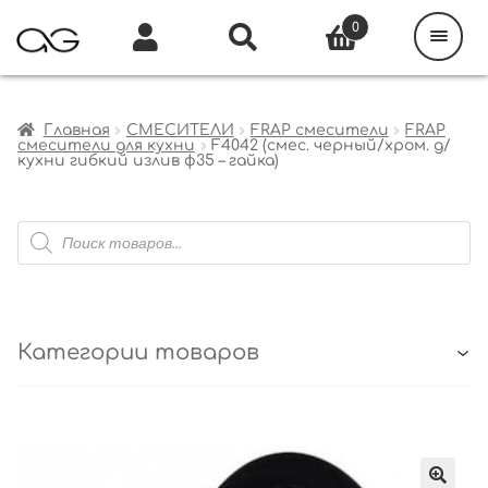
Поиск
товаров
0
Каталог
Инфо
Кабинет
Главная
СМЕСИТЕЛИ
FRAP смесители
FRAP
смесители для кухни
F4042 (смес. черный/хром. д/
кухни гибкий излив ф35 – гайка)
Поиск
товаров
Категории товаров