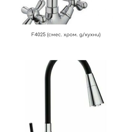
F4025 (смес. хром. д/кухни)