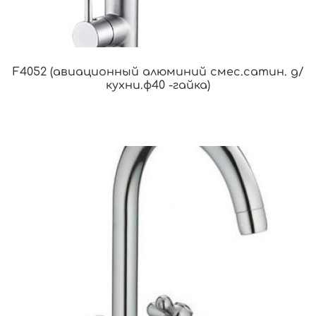
F4052 (авиационный алюминий смес.сатин. д/
кухни.ф40 -гайка)