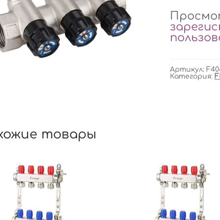
Просмот
зареги
пользо
Артикул:
F40
Категория:
F
хожие товары