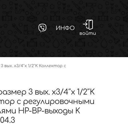
ИНФО
войти
3 вых. x3/4″x 1/2″K Коллектор с
размер 3 вых. x3/4″x 1/2″K
тор с регулировочными
ями НР-ВР-выходы K
04.3