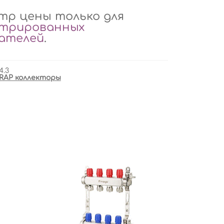
р цены только для
стрированных
вателей
.
4.3
RAP коллекторы