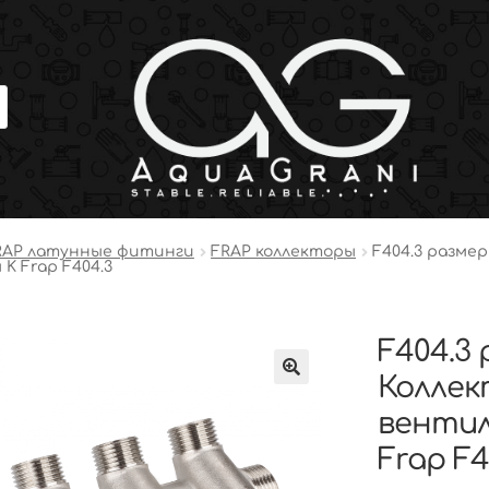
RAP латунные фитинги
FRAP коллекторы
F404.3 размер 
K Frap F404.3
F404.3 
Коллек
вентил
Frap F4