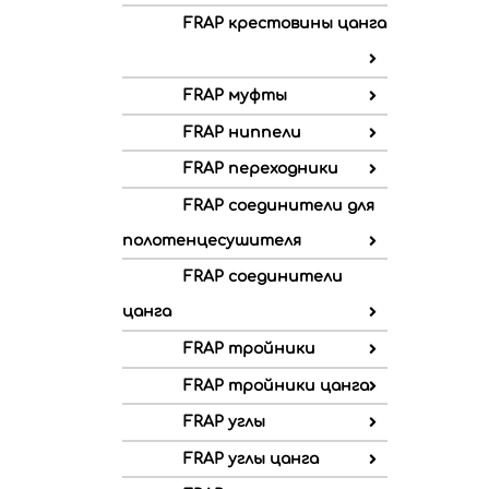
FRAP крестовины цанга
FRAP муфты
FRAP ниппели
FRAP переходники
FRAP соединители для
полотенцесушителя
FRAP соединители
цанга
FRAP тройники
FRAP тройники цанга
FRAP углы
FRAP углы цанга