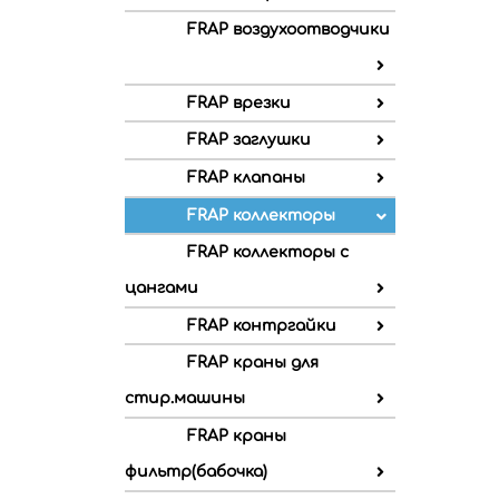
FRAP воздухоотводчики
FRAP врезки
FRAP заглушки
FRAP клапаны
FRAP коллекторы
FRAP коллекторы с
цангами
FRAP контргайки
FRAP краны для
стир.машины
FRAP краны
фильтр(бабочка)