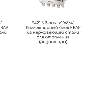
4″
F421.3 3-вых. x1″x3/4″
FRAP
Коллекторный блок FRAP
али
из нержавеющей стали
для отопления
(радиаторы)