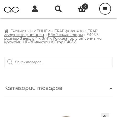
Поиск
товаров
0
Каталог
Инфо
Кабинет
Главная
ФИТИНГИ
FRAP фитинги
FRAP
латунные фитинги
FRAP коллекторы
F403.3
размер 3 вых. x 1″ x 3/4″K Коллектор с отсечными
кранами НР-ВР-выходы K Frap F403.3
Поиск
товаров
Категории товаров