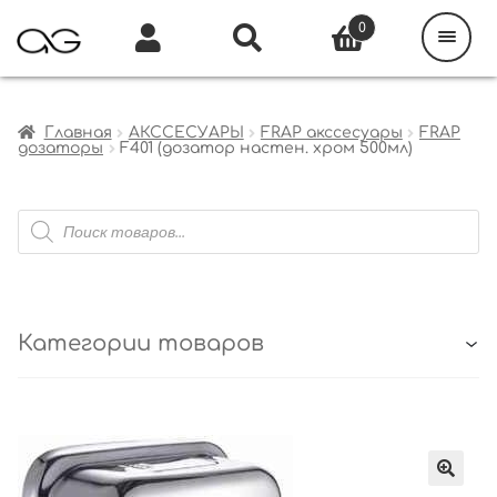
Поиск
товаров
0
Каталог
Инфо
Кабинет
Главная
АКССЕСУАРЫ
FRAP акссесуары
FRAP
дозаторы
F401 (дозатор настен. хром 500мл)
Поиск
товаров
Категории товаров