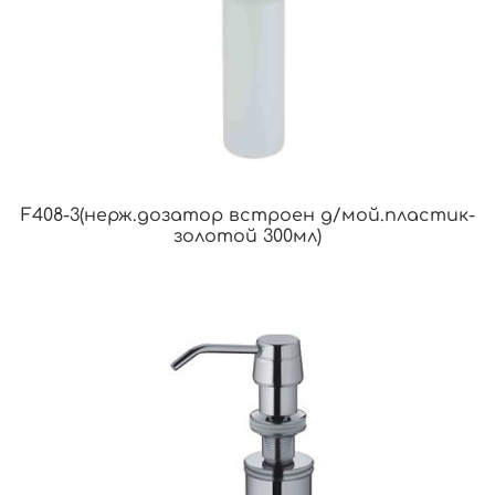
F408-3(нерж.дозатор встроен д/мой.пластик-
золотой 300мл)