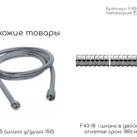
Артикул:
F40
Категория:
F
хожие товары
F43-18（шланг в дво
5 (шланг д/душа 150)
оплетке хром 180с