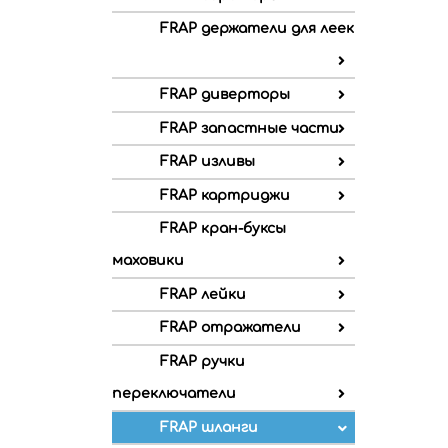
FRAP держатели для леек
FRAP диверторы
FRAP запастные части
FRAP изливы
FRAP картриджи
FRAP кран-буксы
маховики
FRAP лейки
FRAP отражатели
FRAP ручки
переключатели
FRAP шланги