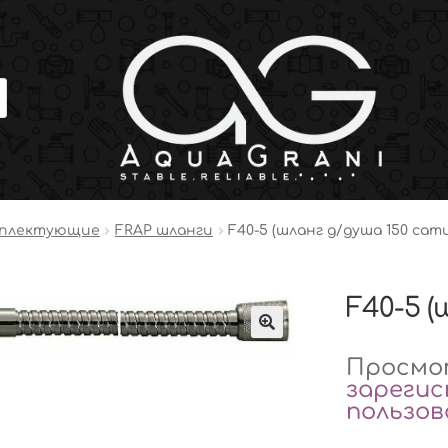
мплектующие
FRAP шланги
F40-5 (шланг д/душа 150 сат
F40-5 (
Просмот
зареги
пользо