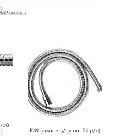
-5
RAP шланги
йной
м）
F49 (шланг д/душа 150 р/и)