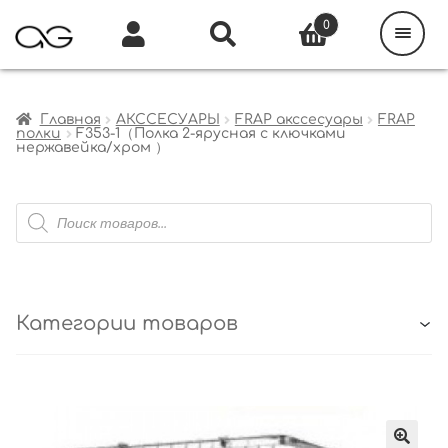
Поиск
товаров
0
Каталог
Инфо
Кабинет
Главная
АКССЕСУАРЫ
FRAP акссесуары
FRAP
полки
F353-1（Полка 2-ярусная c ключками
нержавейка/хром ）
Поиск
товаров
Категории товаров