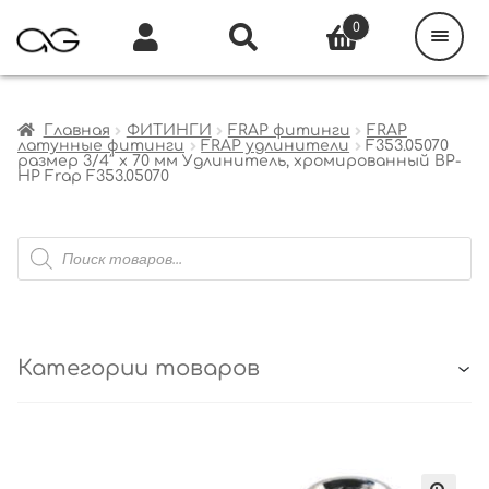
Поиск
товаров
0
Каталог
Инфо
Кабинет
Главная
ФИТИНГИ
FRAP фитинги
FRAP
латунные фитинги
FRAP удлинители
F353.05070
размер 3/4″ x 70 мм Удлинитель, хромированный ВР-
НР Frap F353.05070
Поиск
товаров
Категории товаров