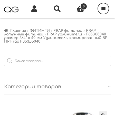
Поиск
товаров
0
Каталог
Инфо
Кабинет
Главная
ФИТИНГИ
FRAP фитинги
FRAP
латунные фитинги
FRAP удлинители
F353.05040
размер 3/4″ x 40 мм Удлинитель, хромированный ВР-
НР Frap F353.05040
Поиск
товаров
Категории товаров