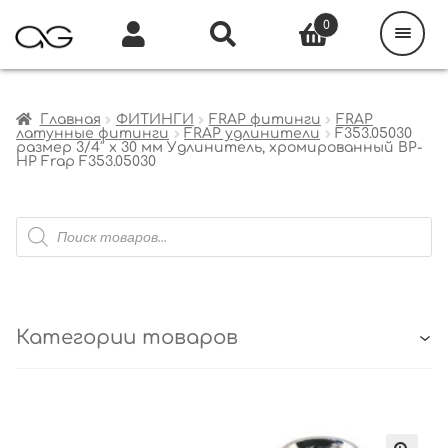
Поиск
товаров
0
Каталог
Инфо
Кабинет
Главная
ФИТИНГИ
FRAP фитинги
FRAP
латунные фитинги
FRAP удлинители
F353.05030
размер 3/4″ x 30 мм Удлинитель, хромированный ВР-
НР Frap F353.05030
Поиск
товаров
Категории товаров