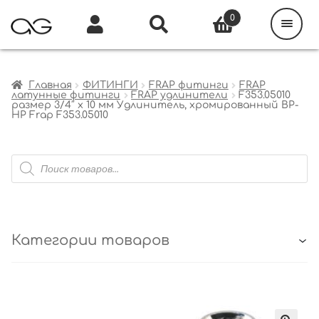
Поиск
товаров
0
Каталог
Инфо
Кабинет
Главная
ФИТИНГИ
FRAP фитинги
FRAP
латунные фитинги
FRAP удлинители
F353.05010
размер 3/4″ x 10 мм Удлинитель, хромированный ВР-
НР Frap F353.05010
Поиск
товаров
Категории товаров