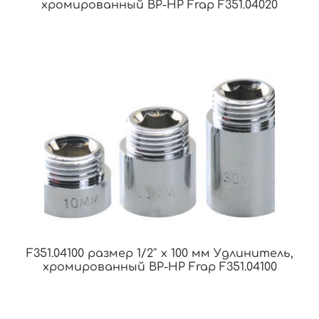
хромированный ВР-НР Frap F351.04020
F351.04100 размер 1/2″ x 100 мм Удлинитель,
хромированный ВР-НР Frap F351.04100