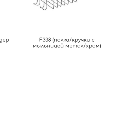
/дер
F338 (полка/кручки с
мыльницей метал/хром)