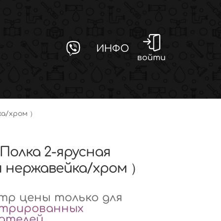
ИНФО
войти
ка/хром ）
（Полка 2-ярусная
я нержавейка/хром ）
р цены только для
стрированных
вателей
.