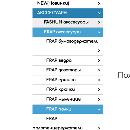
NEW(Новинки)
АКССЕСУАРЫ
FASHUN акссесуары
FRAP акссесуары
FRAP бумагодержатели
FRAP ведра
FRAP дозаторы
По
FRAP ершики
FRAP крючки
FRAP мыльницы
FRAP полки
FRAP
полотенцедержатели