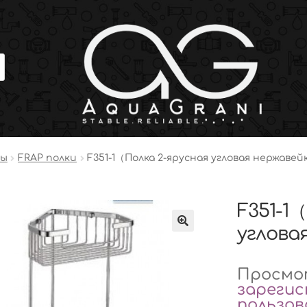
ры
FRAP полки
F351-1（Полка 2-ярусная угловая нержавей
F351-1
углова
Просмот
зареги
пользо