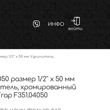
ИНФО
войти
змер 1/2″ x 50 мм Удлинитель,
050 размер 1/2″ x 50 мм
тель, хромированный
rap F351.04050
р цены только для