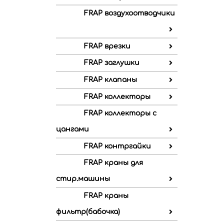
FRAP воздухоотводчики
FRAP врезки
FRAP заглушки
FRAP клапаны
FRAP коллекторы
FRAP коллекторы с
цангами
FRAP контргайки
FRAP краны для
стир.машины
FRAP краны
фильтр(бабочка)