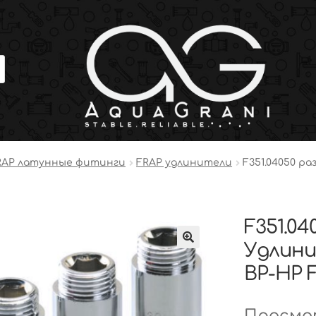
RAP латунные фитинги
FRAP удлинители
F351.04050 ра
F351.04
Удлини
ВР-НР F
Просмот