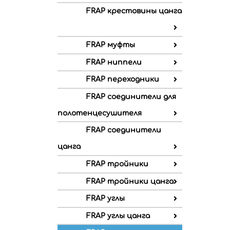
FRAP крестовины цанга
FRAP муфты
FRAP ниппели
FRAP переходники
FRAP соединители для
полотенцесушителя
FRAP соединители
цанга
FRAP тройники
FRAP тройники цанга
FRAP углы
FRAP углы цанга