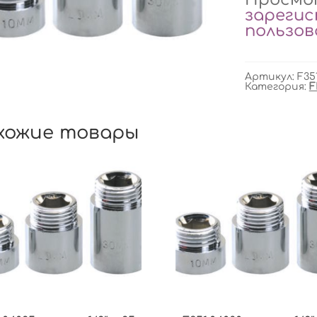
зареги
пользо
Артикул:
F35
Категория:
F
хожие товары