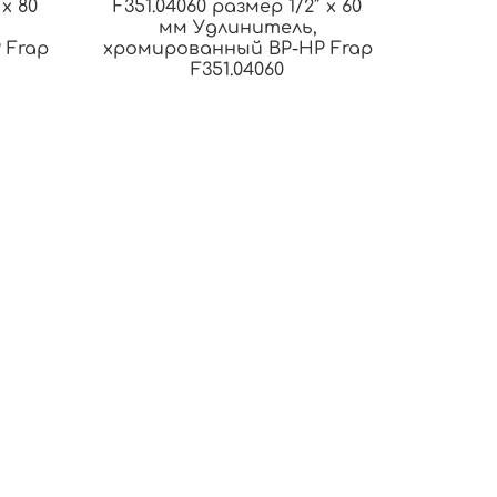
 x 80
F351.04060 размер 1/2″ x 60
мм Удлинитель,
 Frap
хромированный ВР-НР Frap
F351.04060