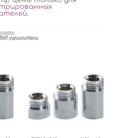
стрированных
вателей
.
1.04050
RAP удлинители