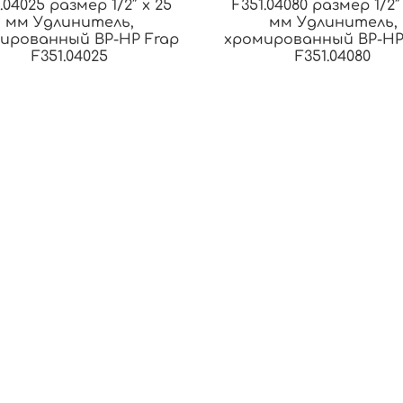
.04025 размер 1/2″ x 25
F351.04080 размер 1/2″
мм Удлинитель,
мм Удлинитель,
ированный ВР-НР Frap
хромированный ВР-НР
F351.04025
F351.04080