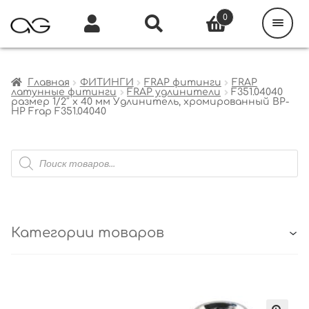
Поиск
товаров
0
Каталог
Инфо
Кабинет
Главная
ФИТИНГИ
FRAP фитинги
FRAP
латунные фитинги
FRAP удлинители
F351.04040
размер 1/2″ x 40 мм Удлинитель, хромированный ВР-
НР Frap F351.04040
Поиск
товаров
Категории товаров