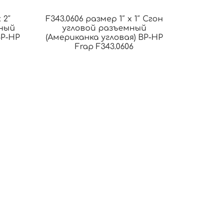
 2″
F343.0606 размер 1″ x 1″ Сгон
ный
угловой разъемный
ВР-НР
(Американка угловая) ВР-НР
Frap F343.0606