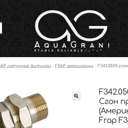
RAP латунные фитинги
FRAP американки
F342.0505 раз
F342.05
Сгон п
(Амери
Frap F3