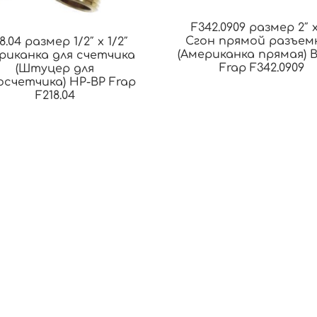
F342.0909 размер 2″ x
Сгон прямой разъем
8.04 размер 1/2″ x 1/2″
(Американка прямая) 
риканка для счетчика
Frap F342.0909
(Штуцер для
осчетчика) НР-ВР Frap
F218.04