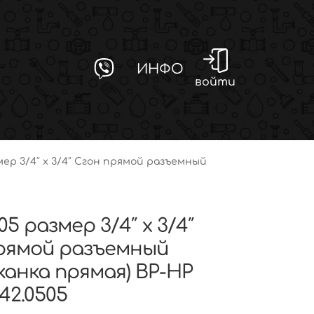
ИНФО
войти
мер 3/4″ x 3/4″ Сгон прямой разъемный
05 размер 3/4″ x 3/4″
рямой разъемный
канка прямая) ВР-НР
42.0505