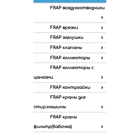
FRAP воздухоотводчики
FRAP врезки
FRAP заглушки
FRAP клапаны
FRAP коллекторы
FRAP коллекторы с
цангами
FRAP контргайки
FRAP краны для
стир.машины
FRAP краны
фильтр(бабочка)