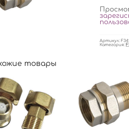
Просмот
зареги
пользо
Артикул:
F34
Категория:
F
хожие товары