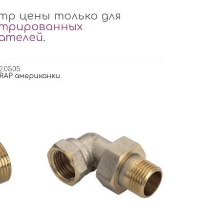
р цены только для
стрированных
вателей
.
2.0505
RAP американки