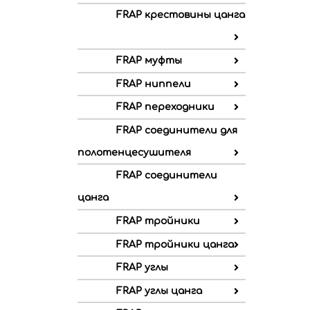
FRAP крестовины цанга
FRAP муфты
FRAP ниппели
FRAP переходники
FRAP соединители для
полотенцесушителя
FRAP соединители
цанга
FRAP тройники
FRAP тройники цанга
FRAP углы
FRAP углы цанга