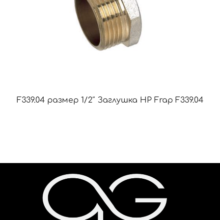
F339.04 размер 1/2″ Заглушка НР Frap F339.04