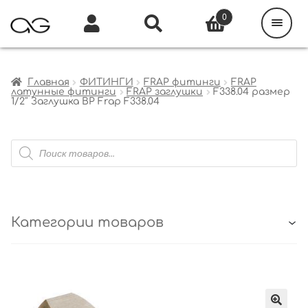
Поиск
товаров
0
Каталог
Инфо
Кабинет
Главная
ФИТИНГИ
FRAP фитинги
FRAP
латунные фитинги
FRAP заглушки
F338.04 размер
1/2″ Заглушка ВР Frap F338.04
Поиск
товаров
Категории товаров