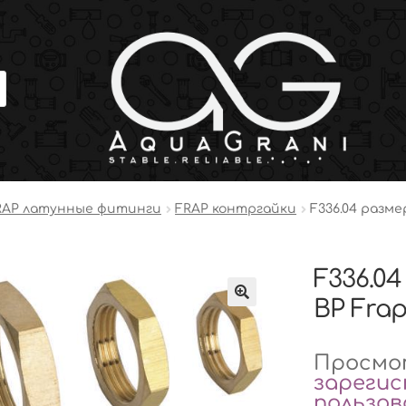
RAP латунные фитинги
FRAP контргайки
F336.04 разме
F336.04
ВР Frap
Просмот
зареги
пользо