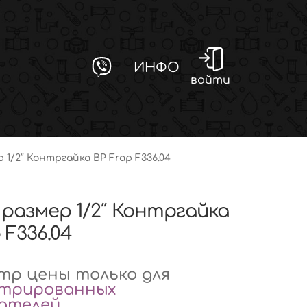
ИНФО
войти
р 1/2″ Контргайка ВР Frap F336.04
 размер 1/2″ Контргайка
 F336.04
р цены только для
стрированных
вателей
.