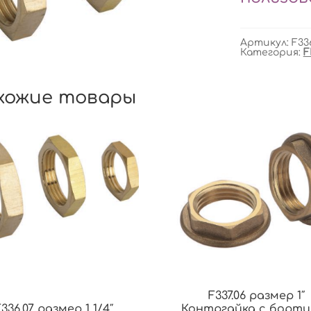
Артикул:
F33
Категория:
F
хожие товары
F337.06 размер 1″
F336.07 размер 1 1/4″
Контргайка с борти