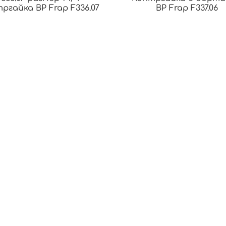
ргайка ВР Frap F336.07
ВР Frap F337.06