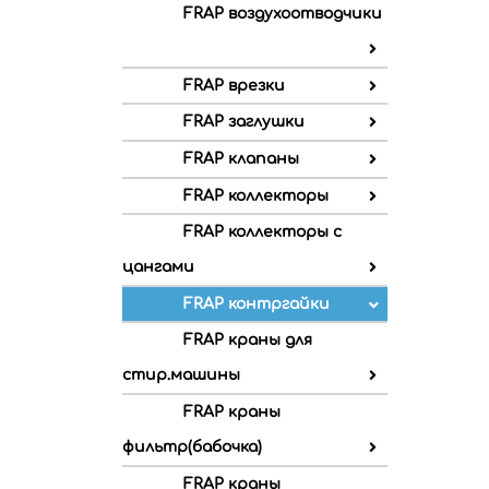
FRAP воздухоотводчики
FRAP врезки
FRAP заглушки
FRAP клапаны
FRAP коллекторы
FRAP коллекторы с
цангами
FRAP контргайки
FRAP краны для
стир.машины
FRAP краны
фильтр(бабочка)
FRAP краны