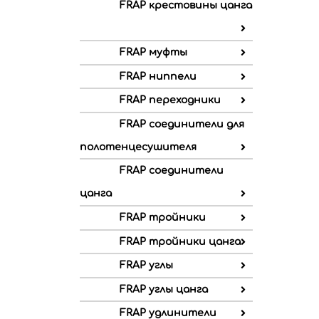
FRAP крестовины цанга
FRAP муфты
FRAP ниппели
FRAP переходники
FRAP соединители для
полотенцесушителя
FRAP соединители
цанга
FRAP тройники
FRAP тройники цанга
FRAP углы
FRAP углы цанга
FRAP удлинители