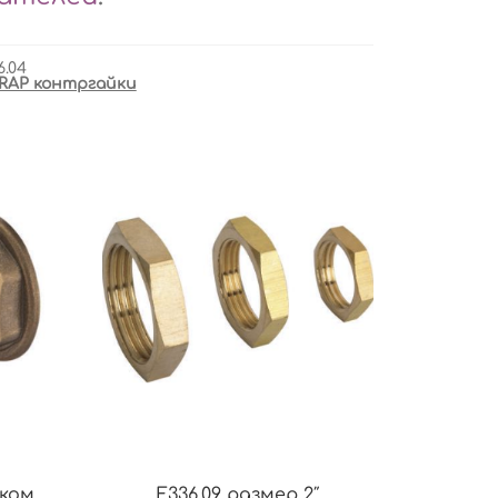
6.04
RAP контргайки
ком
F336.09 размер 2″