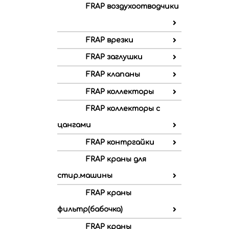
FRAP воздухоотводчики
FRAP врезки
FRAP заглушки
FRAP клапаны
FRAP коллекторы
FRAP коллекторы с
цангами
FRAP контргайки
FRAP краны для
стир.машины
FRAP краны
фильтр(бабочка)
FRAP краны