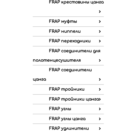
FRAP крестовины цанга
FRAP муфты
FRAP ниппели
FRAP переходники
FRAP соединители для
полотенцесушителя
FRAP соединители
цанга
FRAP тройники
FRAP тройники цанга
FRAP углы
FRAP углы цанга
FRAP удлинители