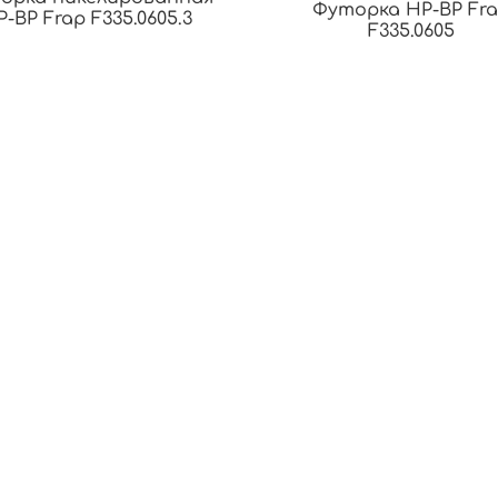
Футорка НР-ВР Fr
Р-ВР Frap F335.0605.3
F335.0605