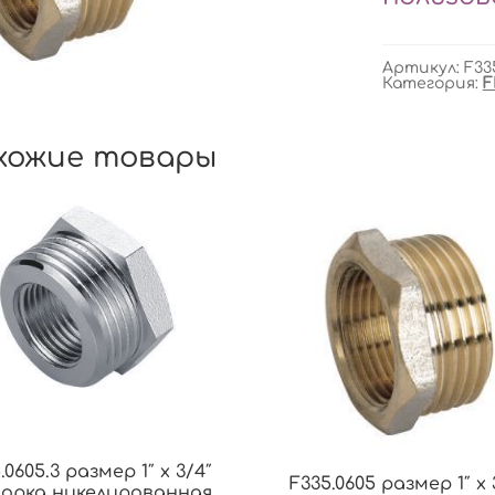
Артикул:
F33
Категория:
F
хожие товары
.0605.3 размер 1″ x 3/4″
F335.0605 размер 1″ x 
орка никелированная