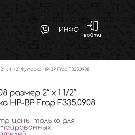
ИНФО
войти
2″ x 1 1/2″ Футорка НР-ВР Frap F335.0908
8 размер 2″ x 1 1/2″
а НР-ВР Frap F335.0908
р цены только для
стрированных
вателей
.