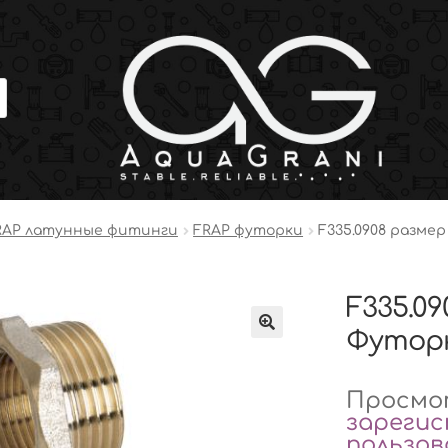
RAP латунные фитинги
FRAP футорки
F335.0908 размер 
F335.090
Футорк
Просмот
зареги
пользо