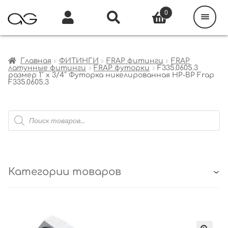
Поиск
товаров
0
Каталог
Инфо
Кабинет
Главная
ФИТИНГИ
FRAP фитинги
FRAP
латунные фитинги
FRAP футорки
F335.0605.3
размер 1″ x 3/4″ Футорка никелированная НР-ВР Frap
F335.0605.3
Поиск
товаров
Категории товаров