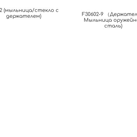
02 (мыльница/стекло с
F30602-9 （Держател
держателем)
Мыльница оружейн
сталь)