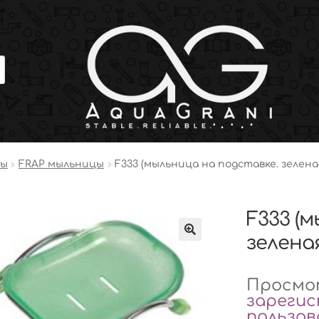
ры
FRAP мыльницы
F333 (мыльница на подставке. зелена
F333 (
зеленая
Просмот
зареги
пользо