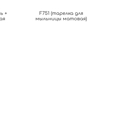
ь +
F751 (тарелка для
ая
мыльницы матовая)