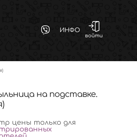
ИНФО
войти
я)
мыльница на подставке.
)
р цены только для
стрированных
вателей
.