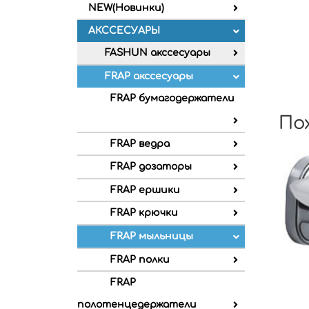
NEW(Новинки)
АКССЕСУАРЫ
FASHUN акссесуары
FRAP акссесуары
FRAP бумагодержатели
По
FRAP ведра
FRAP дозаторы
FRAP ершики
FRAP крючки
FRAP мыльницы
FRAP полки
FRAP
полотенцедержатели