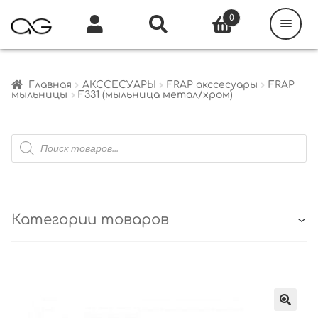
Поиск
товаров
0
Каталог
Инфо
Кабинет
Главная
АКССЕСУАРЫ
FRAP акссесуары
FRAP
мыльницы
F331 (мыльница метал/хром)
Поиск
товаров
Категории товаров