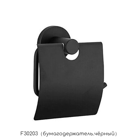
F30203（бумагодержатель.чёрный）