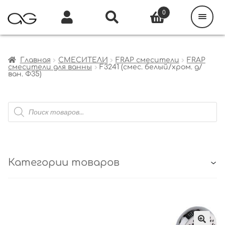
Поиск
товаров
0
Каталог
Инфо
Кабинет
Главная
СМЕСИТЕЛИ
FRAP смесители
FRAP
смесители для ванны
F3241 (смес. белый/хром. д/
ван. Ф35)
Поиск
товаров
Категории товаров