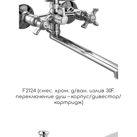
F2124 (смес. хром. д/ван. излив 30F.
переключение душ – корпус/дивестор/
картридж)